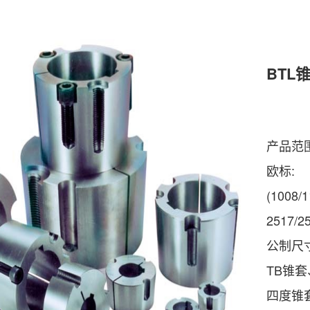
BTL
产品范围
欧标:
(1008/1
2517/2
公制尺
TB锥
四度锥