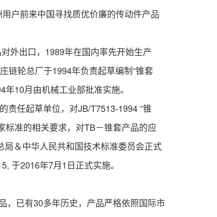
洲用户前来中国寻找质优价廉的传动件产品
品对外出口，1989年在国内率先开始生产
庄链轮总厂于1994年负责起草编制“锥套
1994年10月由机械工业部批准实施。
准的责任起草单位，对
JB/T7513-1994
“锥
国家标准的相关要求，对
TB－锥套产品的应
督总局＆中华人民共和国技术
标准
委员会正式
5, 于2016年7月1日正式
实施。
品，已有30多年历史，产
品严格依照国际市