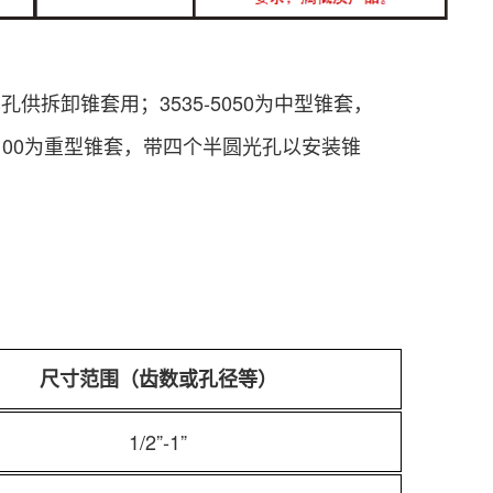
供拆卸锥套用；3535-5050为中型锥套，
100为重型锥套，带四个半圆光孔以安
装锥
。
尺寸范围（齿数或孔径等）
1/2”-1”