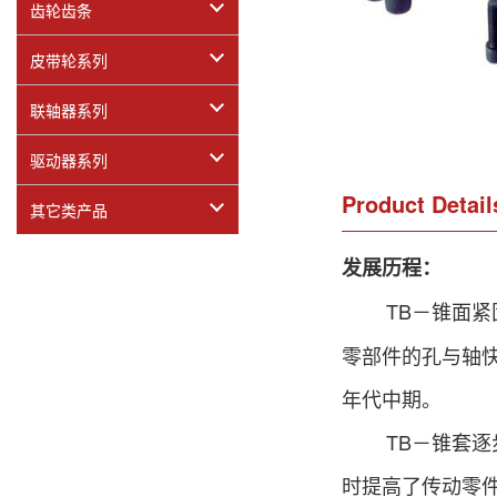
齿轮齿条
皮带轮系列
联轴器系列
驱动器系列
Product Detail
其它类产品
发展历程：
TB－锥面紧固
零部件的孔与轴
年代中期。
TB－锥套逐步
时提高了传动零