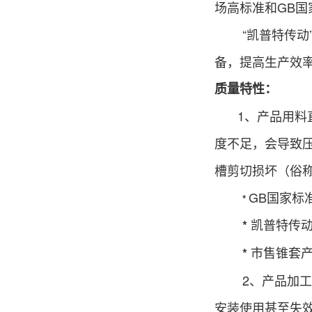
场高
标准和GB
“凯普特传动”3
备，提高生产效
质量特性：
1、产品用料
度不足，会导致
槽剪切损坏（俗
GB国家标准
*
凯普特传动
*
市售锥套产
*
2、产品加
安装使用甚至失