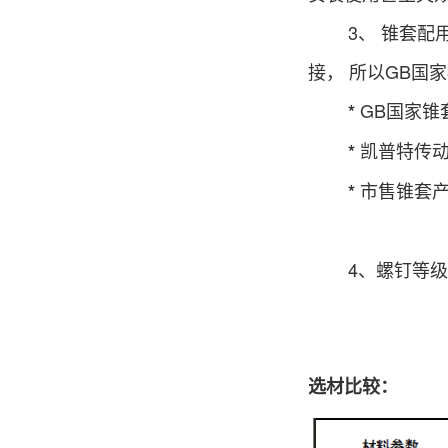
3、 锥套配用
接， 所以GB国
GB国家锥
*
凯普特传动
*
市售锥套
*
加以
4、螺钉等级材料
10.8
12.9级
选材比较：