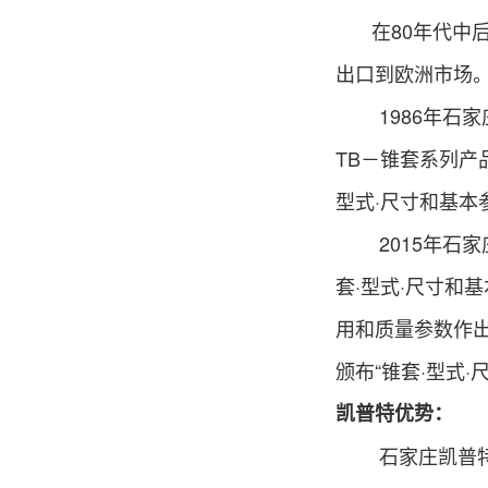
在80年代中
出口到欧洲市场
1986年石家庄
TB
－
锥套系列产
型式·尺
寸和基本参
2015年石
套·型
式·尺寸和
用
和质量
参数作
颁布
“锥套·型式·
凯普特优势：
石家庄凯普