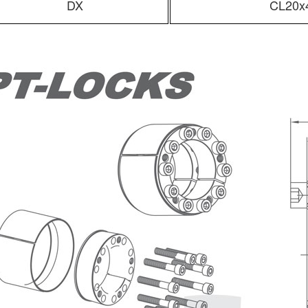
DX
CL20x