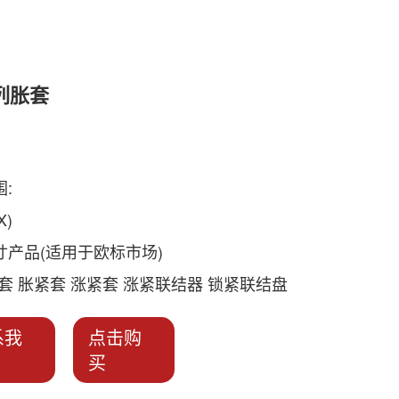
列胀套
:
X)
寸产品(适用于欧标市场)
套 胀紧套 涨紧套 涨紧联结器 锁紧联结盘
系我
点击购
买