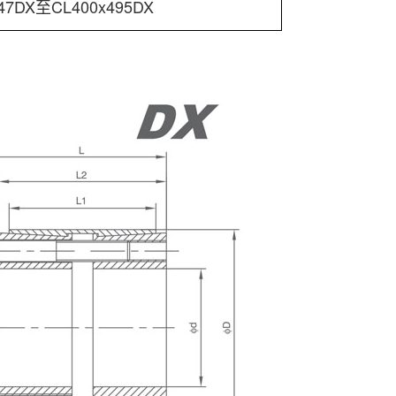
47DX至CL400x495DX