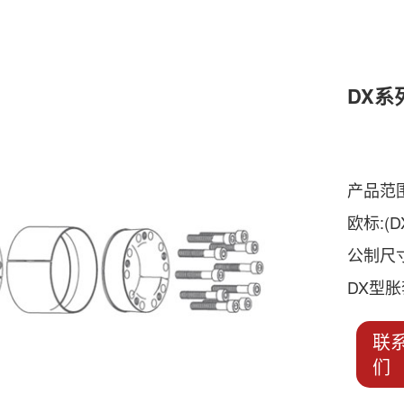
DX系
产品范围
欧标:(D
公制尺
DX型胀
联
们