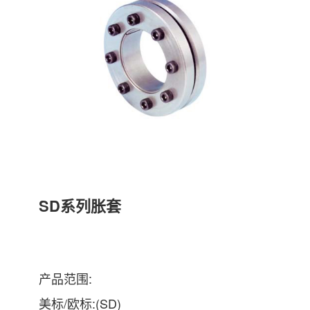
SD系列胀套
产品范围:
美标/欧标:(SD)