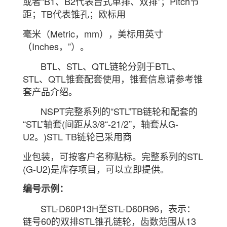
或者“B1、B2代表台式单排、双排”；Pitch节
距；TB代表锥孔；欧标用
毫米（Metric，mm），美标用英寸
（Inches，”）。
BTL、STL、QTL链轮分别于BTL、
STL、QTL锥套配套使用，锥套信息请参考锥
套产品介绍。
NSPT完整系列的“STL”TB链轮和配套的
“STL”轴套(间距从3/8“-21/2”，轴套从G-
U2。)STL TB链轮已采用商
业包装，可按客户名称贴标。完整系列的STL
(G-U2)是库存项目，可以立即提供。
编号示例：
STL-D60P13H至STL-D60R96，表示：
链号60的双排STL锥孔链轮，齿数范围从13