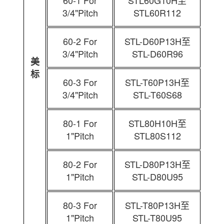
60-1 For
STL60G10H至
3/4"Pitch
STL60R112
60-2 For
STL-D60P13H至
3/4"Pitch
STL-D60R96
美
标
60-3 For
STL-T60P13H至
3/4"Pitch
STL-T60S68
80-1 For
STL80H10H至
1"Pitch
STL80S112
80-2 For
STL-D80P13H至
1"Pitch
STL-D80U95
80-3 For
STL-T80P13H至
1"Pitch
STL-T80U95