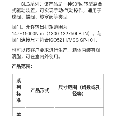
CLG系列：该产品是一种90°回转型离合
式驱动装置，可实现手动/气动操作，适用于
球阀、蝶阀、旋塞阀等类
型
阀门。允许输出扭矩范围为
147
~
15000
N
.m
（
1300-132750
LB
-I
N）。与
阀门连接尺寸符合ISO
5211
/
MSS SP-101
，
也可以按客户要求进行生产。箱体内装有润
滑脂，可在室内外使用。
产品范围：
系
列
尺寸范围（齿数或孔
产品形式
标
径等）
准
美