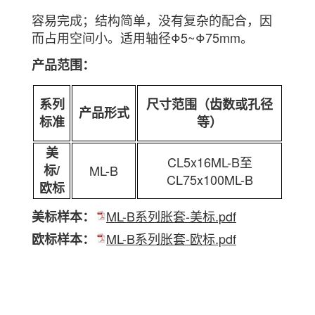
容易完成；结构简单，没有复杂的配合，因
而占用空间小。适用轴径Φ5~Φ75mm。
产品范围：
系列
尺寸范围（齿数或孔径
产品形式
标准
等）
美
CL5x16ML-B至
标/
ML-B
CL75x100ML-B
欧标
ML-B系列胀套-美标.pdf
美标样本：
ML-B系列胀套-欧标.pdf
欧标样本：